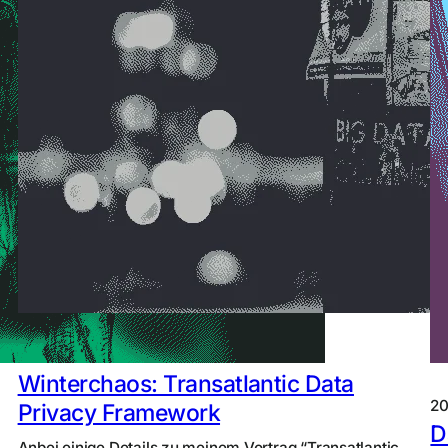
2025
Talks
Winterchaos: Transatlantic Data
2
Privacy Framework
D
Anbei einige Details zu meinem Vortrag “Transatlantic