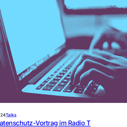
024
Talks
atenschutz-Vortrag im Radio T