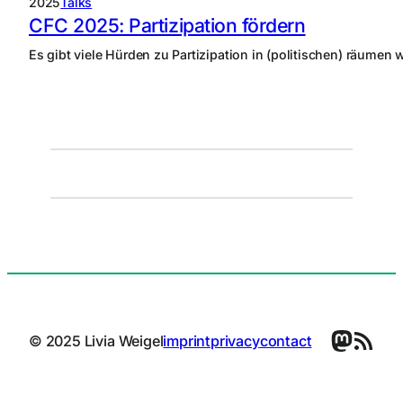
2025
Talks
CFC 2025: Partizipation fördern
Es gibt viele Hürden zu Partizipation in (politischen) räume
Masto
RSS Feed
© 2025 Livia Weigel
imprint
privacy
contact